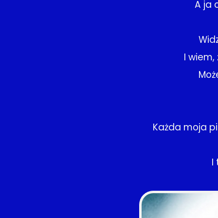
A ja 
Widz
I wiem,
Może
Każda moja pi
I