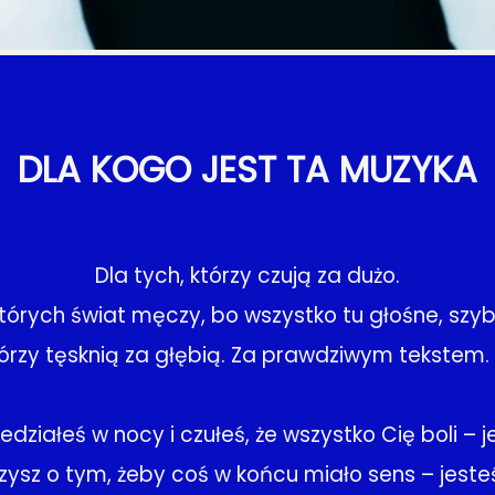
DLA KOGO JEST TA MUZYKA
Dla tych, którzy czują za dużo.
których świat męczy, bo wszystko tu głośne, szybk
którzy tęsknią za głębią. Za prawdziwym tekstem
iedziałeś w nocy i czułeś, że wszystko Cię boli – j
zysz o tym, żeby coś w końcu miało sens – jesteś