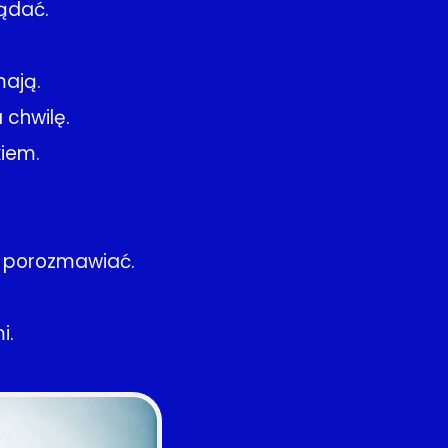
lądać.
mają.
 chwilę.
kiem.
m porozmawiać.
i.