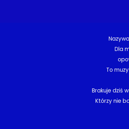
Nazywaj
Dla m
opow
To muzyk
Brakuje dziś w
Którzy nie b