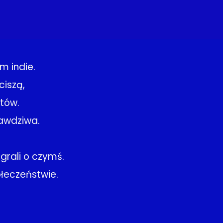
m indie.
ciszą,
atów.
rawdziwa.
 grali o czymś.
ołeczeństwie.