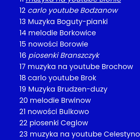
12
carlo youtube Bodzanow
13
Muzyka Boguty-pianki
14
melodie Borkowice
15
nowości Borowie
16
piosenki Branszczyk
17
muzyka na youtube Brochow
18
carlo youtube Brok
19
Muzyka Brudzen-duzy
20
melodie Brwinow
21
nowości Bulkowo
22
piosenki Ceglow
23
muzyka na youtube Celestyn