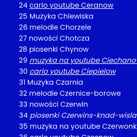
24
carlo youtube Ceranow
25
Muzyka Chlewiska
26
melodie Chorzele
27
nowości Chotcza
28
piosenki Chynow
29
muzyka na youtube Ciechan
30
carlo youtube Ciepielow
31
Muzyka Czarnia
32
melodie Czernice-borowe
33
nowości Czerwin
34
piosenki Czerwins-knad-wisla
35
muzyka na youtube Czerwon