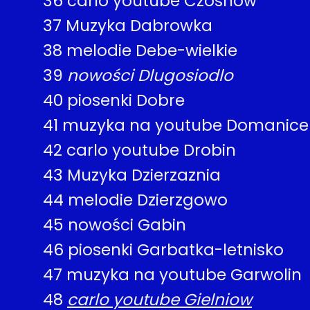
36
carlo youtube Czosnow
37
Muzyka Dabrowka
38
melodie Debe-wielkie
39
nowości Dlugosiodlo
40
piosenki Dobre
41
muzyka na youtube Domanice
42
carlo youtube Drobin
43
Muzyka Dzierzaznia
44
melodie Dzierzgowo
45
nowości Gabin
46
piosenki Garbatka-letnisko
47
muzyka na youtube Garwolin
48
carlo youtube Gielniow