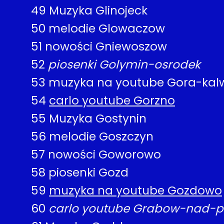
49
Muzyka Glinojeck
50
melodie Glowaczow
51
nowości Gniewoszow
52
piosenki Golymin-osrodek
53
muzyka na youtube Gora-kal
54
carlo youtube Gorzno
55
Muzyka Gostynin
56
melodie Goszczyn
57
nowości Goworowo
58
piosenki Gozd
59
muzyka na youtube Gozdowo
60
carlo youtube Grabow-nad-pi