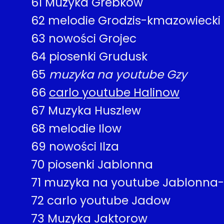
61
Muzyka Grebkow
62
melodie Grodzis-kmazowiecki
63
nowości Grojec
64
piosenki Grudusk
65
muzyka na youtube Gzy
66
carlo youtube Halinow
67
Muzyka Huszlew
68
melodie Ilow
69
nowości Ilza
70
piosenki Jablonna
71
muzyka na youtube Jablonna-
72
carlo youtube Jadow
73
Muzyka Jaktorow