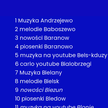
1
Muzyka Andrzejewo
2
melodie Baboszewo
3
nowości Baranow
4
piosenki Baranowo
5
muzyka na youtube Bels-kduzy
6
carlo youtube Bialobrzegi
7
Muzyka Bielany
8
melodie Bielsk
9
nowości Biezun
10
piosenki Bledow
11
muzyka na youtube Blonie