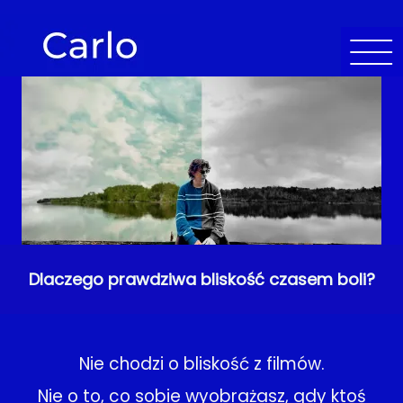
Dlaczego prawdziwa bliskość czasem boli?
Nie chodzi o bliskość z filmów.
Nie o to, co sobie wyobrażasz, gdy ktoś